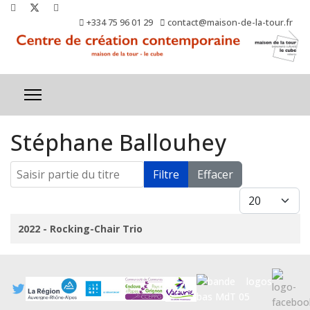
+334 75 96 01 29
contact@maison-de-la-tour.fr
Stéphane Ballouhey
Saisir partie du titre
Filtre
Effacer
Afficher #
Titre
2022 - Rocking-Chair Trio