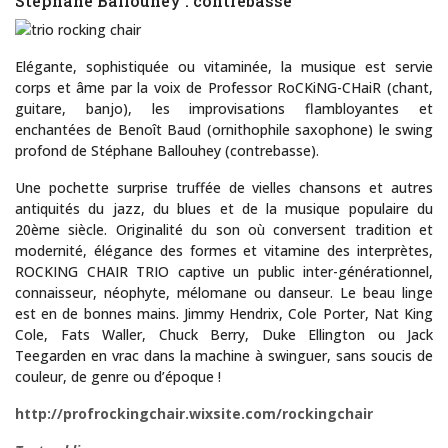
Stéphane Ballouhey : contrebasse
Elégante, sophistiquée ou vitaminée, la musique est servie
corps et âme par la voix de Professor RoCKiNG-CHaiR (chant,
guitare, banjo), les improvisations flambloyantes et
enchantées de Benoît Baud (ornithophile saxophone) le swing
profond de Stéphane Ballouhey (contrebasse).
Une pochette surprise truffée de vielles chansons et autres
antiquités du jazz, du blues et de la musique populaire du
20ème siècle. Originalité du son où conversent tradition et
modernité, élégance des formes et vitamine des interprètes,
ROCKING CHAIR TRIO captive un public inter-générationnel,
connaisseur, néophyte, mélomane ou danseur. Le beau linge
est en de bonnes mains. Jimmy Hendrix, Cole Porter, Nat King
Cole, Fats Waller, Chuck Berry, Duke Ellington ou Jack
Teegarden en vrac dans la machine à swinguer, sans soucis de
couleur, de genre ou d’époque !
http://profrockingchair.wixsite.com/rockingchair