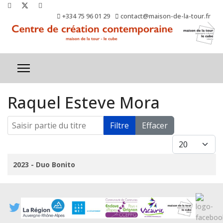
+334 75 96 01 29
contact@maison-de-la-tour.fr
Raquel Esteve Mora
Saisir partie du titre
Filtre
Effacer
Afficher #
Titre
2023 - Duo Bonito