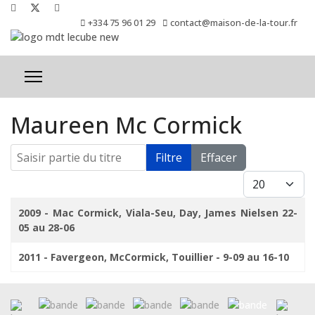
+334 75 96 01 29
contact@maison-de-la-tour.fr
Maureen Mc Cormick
Saisir partie du titre
Filtre
Effacer
Afficher #
Titre
2009 - Mac Cormick, Viala-Seu, Day, James Nielsen 22-
05 au 28-06
2011 - Favergeon, McCormick, Touillier - 9-09 au 16-10