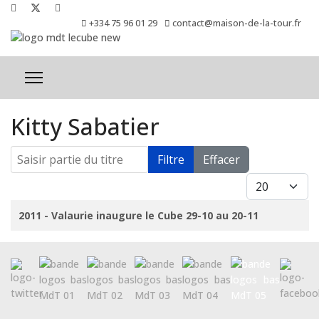
+334 75 96 01 29
contact@maison-de-la-tour.fr
Kitty Sabatier
Saisir partie du titre
Filtre
Effacer
Afficher #
Titre
2011 - Valaurie inaugure le Cube 29-10 au 20-11