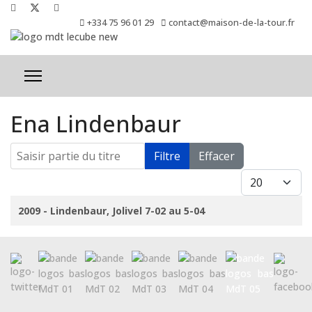
+334 75 96 01 29
contact@maison-de-la-tour.fr
Ena Lindenbaur
Saisir partie du titre
Filtre
Effacer
Afficher #
Titre
2009 - Lindenbaur, Jolivel 7-02 au 5-04