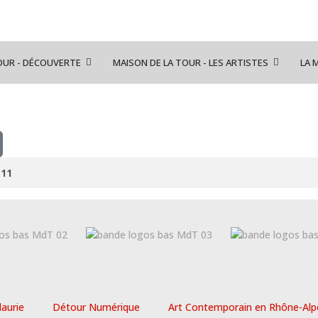
OUR - DÉCOUVERTE
MAISON DE LA TOUR - LES ARTISTES
LA 
-11
laurie
Détour Numérique
Art Contemporain en Rhône-Alp