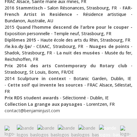
FRAC Alsace, Sainte marie aux mines, FR
2016
Stammtisch -
Salon Résonances, Strasbourg, FR -
FAR-
French Artist in Residence -
Résidence artistique -
Bundanon, Australie, AU
2015
Quand l’homme descend de l’arbre pour le couper -
Exposition personnelle - Temple neuf, Strasbourg, FR
Diplômes 2015 -
Haute école des arts du Rhin, Strasbourg, FR
/le.ko.dy.ljø/
- CEAAC, Strasbourg, FR -
Nuages de points
-
Shadok, Strasbourg, FR -
La nuit des musées
- Musée du fer,
Reichshoffen, FR
Prix 2014 des arts Contemporary du Rotary club
-
Strasbourg, St Louis, Bonn, FR/DE
2014
Sculpture in context
- Botanic Garden, Dublin, IE
-
Cette soif qui invente les sources
- FRAC Alsace, Sélestat,
FR
La Maison de la Tour présente des artistes reconnus ou en devenir
Prix RDS student awards
- Sélectionné - Dublin, IE
Collection La grange aux paysages
- Lorentzen, FR
contact@benjaminjust.com