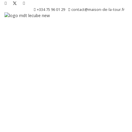
+334 75 96 01 29
contact@maison-de-la-tour.fr
Le Cube est une résidence de création, de production, de diffusio
d’exposition.