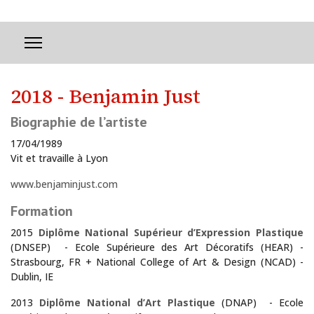
2018 - Benjamin Just
Biographie de l’artiste
17/04/1989
Vit et travaille à Lyon
www.benjaminjust.com
Formation
2015
Diplôme National Supérieur d’Expression Plastique
(DNSEP) - Ecole Supérieure des Art Décoratifs (HEAR) -
Strasbourg, FR + National College of Art & Design (NCAD) -
Dublin, IE
La Maison de la Tour présente des artistes reconnus ou en devenir
2013
Diplôme National d’Art Plastique
(DNAP) - Ecole