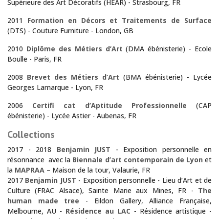
Supérieure des Art Décoratifs (HEAR) - Strasbourg, FR
2011
Formation en Décors et Traitements de Surface
(DTS) - Couture Furniture - London, GB
2010
Diplôme des Métiers d’Art
(DMA ébénisterie) - Ecole
Boulle - Paris, FR
2008
Brevet des Métiers d’Art
(BMA ébénisterie) - Lycée
Georges Lamarque - Lyon, FR
2006
Certifi cat d’Aptitude Professionnelle
(CAP
ébénisterie) - Lycée Astier - Aubenas, FR
Collections
2017 - 2018
Benjamin JUST
- Exposition personnelle en
résonnance avec la
Biennale d’art contemporain de Lyon
et
la
MAPRAA –
Maison de la tour, Valaurie, FR
Tout au long de l'année, la Maison de la Tour exposent des créat
2017
Benjamin JUST
- Exposition personnelle - Lieu d’Art et de
Culture (FRAC Alsace), Sainte Marie aux Mines, FR -
The
human made tree
- Eildon Gallery, Alliance Française,
Melbourne, AU -
Résidence au LAC
- Résidence artistique -