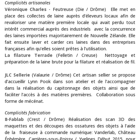
Complicités artisanales
Véronique Charles
- Feutreuse (Die / Drôme) Elle met en
place des collectes de laine auprès d’éleveurs locaux afin de
revaloriser une matière première locale qui avait perdu tout
intérêt commercial auprès des industriels avec la concurrence
des laines importées majoritairement de Nouvelle Zélande. Elle
fait ensuite laver et carder ces laines dans des entreprises
françaises afin qu’elles soient prêtes à l’utilisation.
La filature Terrade
(Felletin / Creuse)
Nettoyage et
préparation de la laine brute pour la filature et réalisation de fil.
JLC Sellerie
(Valaurie / Drôme) Cet artisan sellier se propose
d’accueillir Lynn Pook dans son atelier et de l’accompagner
dans la réalisation du capitonnage des objets ainsi que de
faciliter l’accès à des matières premières. Collaboration sous
forme de mécénat.
Complicités fabrication
8-Fablab
(Crest / Drôme) Réalisation des scan 3D des
maquettes et des découpes des ossatures des objets à l’aide
de la fraiseuse à commande numérique: Vanderlab, Château
Éphémère, Carrières-sous-Poissy / Yvelines Début 2015, pour