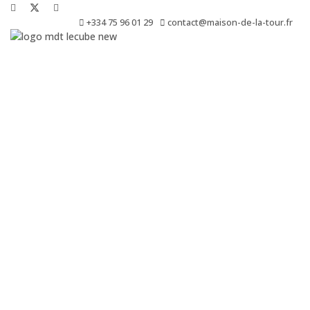
+334 75 96 01 29
contact@maison-de-la-tour.fr
Le Cube est une résidence de création, de production, de diffusio
d’exposition.