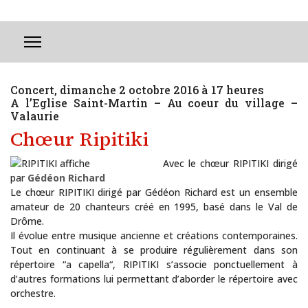
Concert, dimanche 2 octobre 2016 à 17 heures
A l’Eglise Saint-Martin – Au coeur du village –
Valaurie
Chœur Ripitiki
Avec le chœur RIPITIKI dirigé
par
Gédéon Richard
Le chœur RIPITIKI dirigé par Gédéon Richard est un ensemble
amateur de 20 chanteurs créé en 1995, basé dans le Val de
Drôme.
Il évolue entre musique ancienne et créations contemporaines.
Tout en continuant à se produire régulièrement dans son
répertoire “a capella“, RIPITIKI s’associe ponctuellement à
La Maison de la Tour présente des artistes reconnus ou en devenir
d’autres formations lui permettant d’aborder le répertoire avec
orchestre.