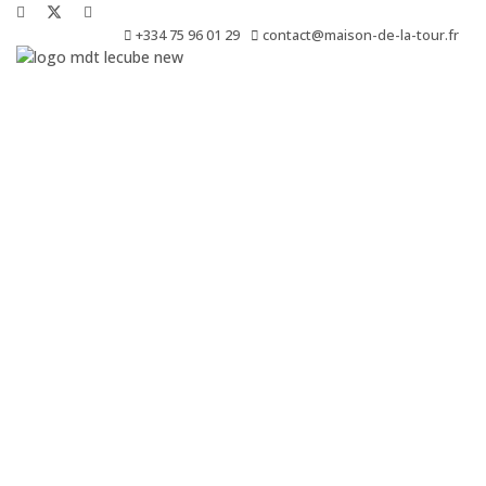
+334 75 96 01 29
contact@maison-de-la-tour.fr
Le Cube est une résidence de création, de production, de diffusio
d’exposition.